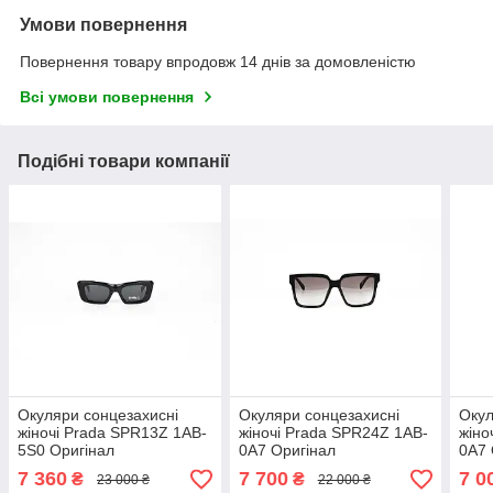
Умови повернення
Повернення товару впродовж 14 днів за домовленістю
Всі умови повернення
Подібні товари компанії
Окуляри сонцезахисні
Окуляри сонцезахисні
Окул
жіночі Prada SPR13Z 1AB-
жіночі Prada SPR24Z 1AB-
жіно
5S0 Оригінал
0A7 Оригінал
0A7 
7 360
7 700
7 0
₴
₴
23 000 ₴
22 000 ₴