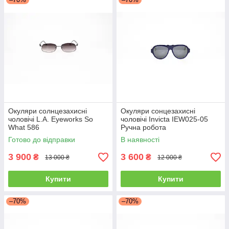
Окуляри солнцезахисні
Окуляри сонцезахисні
чоловічі L.A. Eyeworks So
чоловічі Invicta IEW025-05
What 586
Ручна робота
Готово до відправки
В наявності
3 900
3 600
₴
₴
13 000 ₴
12 000 ₴
Купити
Купити
–70%
–70%