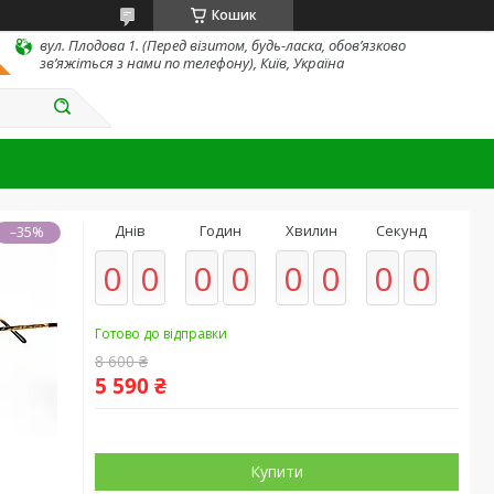
Кошик
вул. Плодова 1. (Перед візитом, будь-ласка, обов’язково
зв’яжіться з нами по телефону), Київ, Україна
Днів
Годин
Хвилин
Секунд
–35%
0
0
0
0
0
0
0
0
Готово до відправки
8 600 ₴
5 590 ₴
Купити