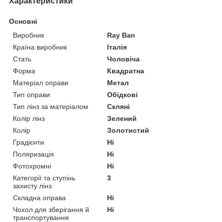
Характеристики
Основні
Виробник
Ray Ban
Країна виробник
Італія
Стать
Чоловіча
Форма
Квадратна
Матеріал оправи
Метал
Тип оправи
Обідкові
Тип лінз за матеріалом
Скляні
Колір лінз
Зелений
Колір
Золотистий
Градієнти
Ні
Поляризація
Ні
Фотохромні
Ні
Категорії та ступінь
3
захисту лінз
Складна оправа
Ні
Чохол для зберігання й
Ні
транспортування