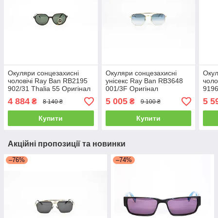
Окуляри сонцезахисні
Окуляри сонцезахисні
Окул
чоловічі Ray Ban RB2195
унісекс Ray Ban RB3648
чоло
902/31 Thalia 55 Оригінал
001/3F Оригінал
9196
4 884
5 005
5 5
₴
₴
8 140 ₴
9 100 ₴
Купити
Купити
Акційні пропозиції та новинки
–76%
–74%