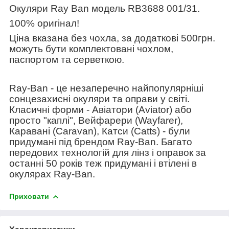
Окуляри Ray Ban модель
RB3688 001/31
.
100% оригінал!
Ціна вказана без чохла, за додаткові 500грн.
можуть бути комплектовані чохлом,
паспортом та серветкою.
Ray-Ban - це незаперечно найпопулярніші
сонцезахисні окуляри та оправи у світі.
Класичні форми - Авіатори (Aviator) або
просто "каплі", Вейфарери (Wayfarer),
Каравані (Caravan), Катси (Catts) - були
придумані під брендом Ray-Ban. Багато
передових технологій для лінз і оправок за
останні 50 років теж придумані і втілені в
окулярах Ray-Ban.
Приховати