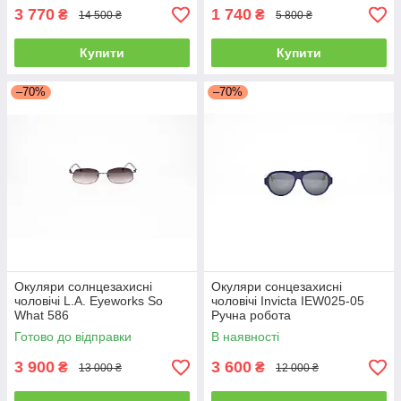
3 770
1 740
₴
₴
14 500 ₴
5 800 ₴
Купити
Купити
–70%
–70%
Окуляри солнцезахисні
Окуляри сонцезахисні
чоловічі L.A. Eyeworks So
чоловічі Invicta IEW025-05
What 586
Ручна робота
Готово до відправки
В наявності
3 900
3 600
₴
₴
13 000 ₴
12 000 ₴