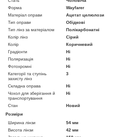
Стать
Чоловіча
Форма
Wayfarer
Матеріал оправи
Ацетат целюлози
Тип оправи
Обідкові
Тип лінз за матеріалом
Полікарбонатні
Колір лінз
Сірий
Колір
Коричневий
Градієнти
Ні
Поляризація
Ні
Фотохромні
Ні
Категорії та ступінь
3
захисту лінз
Складна оправа
Ні
Чохол для зберігання й
Ні
транспортування
Стан
Новий
Розміри
Ширина лінзи
54 мм
Висота лінзи
42 мм