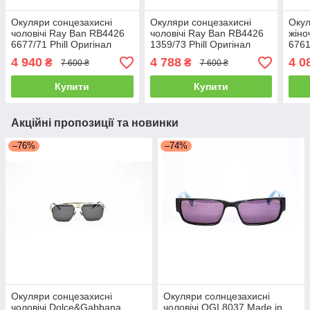
Окуляри сонцезахисні
Окуляри сонцезахисні
Окул
чоловічі Ray Ban RB4426
чоловічі Ray Ban RB4426
жіно
6677/71 Phill Оригінал
1359/73 Phill Оригінал
6761
4 940
4 788
4 0
₴
₴
7 600 ₴
7 600 ₴
Купити
Купити
Акційні пропозиції та новинки
–76%
–74%
Окуляри сонцезахисні
Окуляри солнцезахисні
чоловічі Dolce&Gabbana
чоловічі OGI 8037 Made in