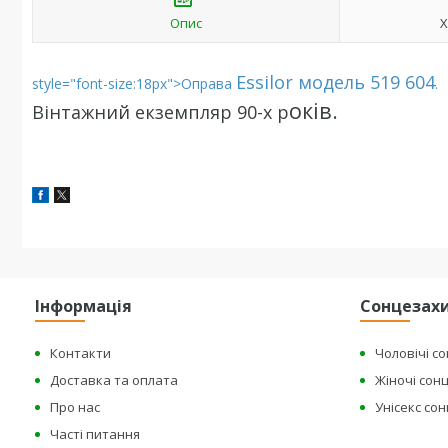
Опис
Х
Essilor модель 519 604
style="font-size:18px">Оправа
.
оків.
Вінтажний екземпляр 90-х р
Інформація
Сонцезахи
Контакти
Чоловічі с
Доставка та оплата
Жіночі сон
Про нас
Унісекс со
Часті питання