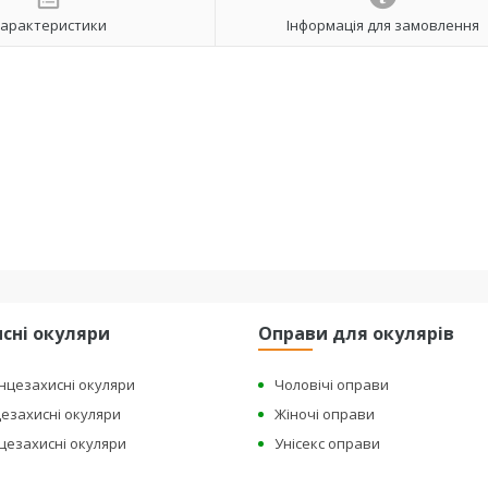
арактеристики
Інформація для замовлення
сні окуляри
Оправи для окулярів
онцезахисні окуляри
Чоловічі оправи
цезахисні окуляри
Жіночі оправи
нцезахисні окуляри
Унісекс оправи