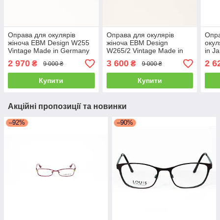
Оправа для окулярів
Оправа для окулярів
Опра
жіноча EBM Design W255
жіноча EBM Design
окул
Vintage Made in Germany
W265/2 Vintage Made in
in J
Germany
2 970
3 600
2 6
₴
₴
9 000 ₴
9 000 ₴
Купити
Купити
Акційні пропозиції та новинки
–92%
–90%