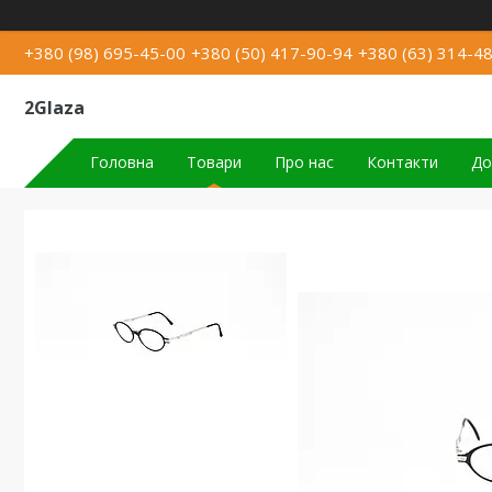
+380 (98) 695-45-00
+380 (50) 417-90-94
+380 (63) 314-4
2Glaza
Головна
Товари
Про нас
Контакти
До