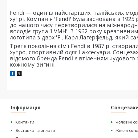
Fendi — один із найстаріших італійських модн
хутрі. Компанія 'Fendi' була заснована в 1925
до нашого часу перетворилася на міжнародн
володіє група 'LVMH'. З 1962 року креативни
логотипа з двох 'F', Карл Лагерфельд, який с
Третє покоління сім'ї Fendi в 1987 р. створил
хутро, спортивний одяг і аксесуари. Сонцезах
відомого бренда Fendi є втіленням чудового 
кожному вигині.
Інформація
Сонцезахи
Контакти
Чоловічі с
Доставка та оплата
Жіночі сон