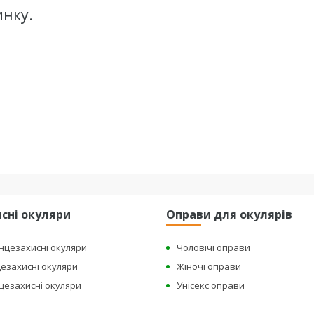
инку.
сні окуляри
Оправи для окулярів
онцезахисні окуляри
Чоловічі оправи
цезахисні окуляри
Жіночі оправи
нцезахисні окуляри
Унісекс оправи