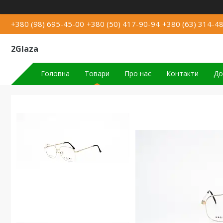
+380 (98) 695-45-00
+380 (50) 417-90-94
+380 (63) 314-4
2Glaza
Головна
Товари
Про нас
Контакти
До