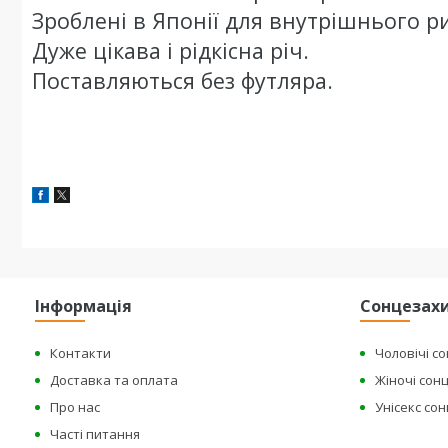
Зроблені в Японії для внутрішнього р
Дуже цікава і рідкісна річ.
Поставляються без футляра.
Інформація
Сонцезахи
Контакти
Чоловічі с
Доставка та оплата
Жіночі сон
Про нас
Унісекс со
Часті питання