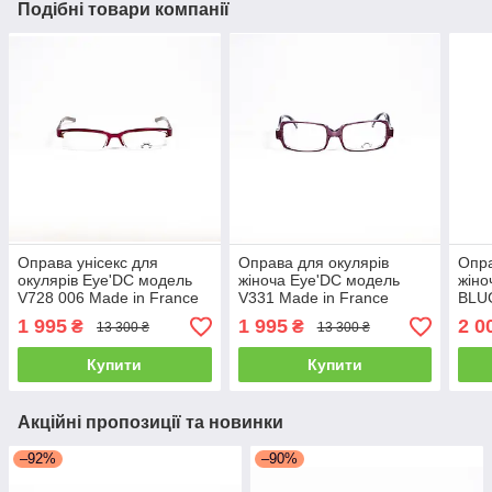
Подібні товари компанії
Оправа унісекс для
Оправа для окулярів
Опра
окулярів Eye'DC модель
жіноча Eye'DC модель
жіно
V728 006 Made in France
V331 Made in France
BLU
Jap
1 995
1 995
2 0
₴
₴
13 300 ₴
13 300 ₴
Купити
Купити
Акційні пропозиції та новинки
–92%
–90%