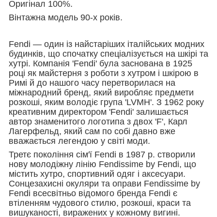
Оригінал 100%.
Вінтажна модель 90-х років.
Fendi — один із найстаріших італійських модних
будинків, що спочатку спеціалізується на шкірі та
хутрі. Компанія 'Fendi' була заснована в 1925
році як майстерня з роботи з хутром і шкірою в
Римі й до нашого часу перетворилася на
міжнародний бренд, який виробляє предмети
розкоші, яким володіє група 'LVMH'. З 1962 року
креативним директором 'Fendi' залишається
автор знаменитого логотипа з двох 'F', Карл
Лагерфельд, який сам по собі давно вже
вважається легендою у світі моди.
Третє покоління сім'ї Fendi в 1987 р. створили
нову молодіжну лінію Fendissime by Fendi, що
містить хутро, спортивний одяг і аксесуари.
Сонцезахисні окуляри та оправи Fendissime by
Fendi всесвітньо відомого бренда Fendi є
втіленням чудового стилю, розкоші, краси та
вишуканості, виражених у кожному вигині.