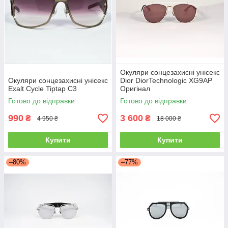
Окуляри сонцезахисні унісекс
Окуляри сонцезахисні унісекс
Dior DiorTechnologic XG9AP
Exalt Cycle Tiptap C3
Оригінал
Готово до відправки
Готово до відправки
990
3 600
₴
₴
4 950 ₴
18 000 ₴
Купити
Купити
–80%
–77%