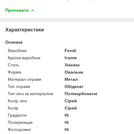
Приховати
Характеристики
Основні
Виробник
Fendi
Країна виробник
Італія
Стать
Унісекс
Форма
Овальна
Матеріал оправи
Метал
Тип оправи
Обідкові
Тип лінз за матеріалом
Полікарбонатні
Колір лінз
Сірий
Колір
Сірий
Градієнти
Ні
Поляризація
Ні
Фотохромні
Ні