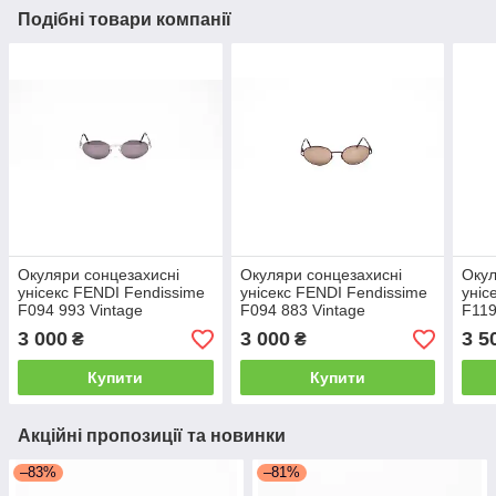
Подібні товари компанії
Окуляри сонцезахисні
Окуляри сонцезахисні
Окул
унісекс FENDI Fendissime
унісекс FENDI Fendissime
уніс
F094 993 Vintage
F094 883 Vintage
F119
3 000
3 000
3 5
₴
₴
Купити
Купити
Акційні пропозиції та новинки
–83%
–81%