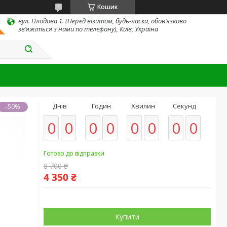
Кошик
вул. Плодова 1. (Перед візитом, будь-ласка, обов’язково
зв’яжіться з нами по телефону), Київ, Україна
Днів
Годин
Хвилин
Секунд
–50%
0
0
0
0
0
0
0
0
Готово до відправки
8 700 ₴
4 350 ₴
Купити