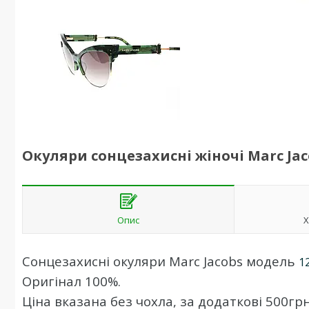
Окуляри сонцезахисні жіночі Marc Jac
Опис
Х
Сонцезахисні
окуляри
Marc Jacobs
модель
1
О
ригінал
100%
.
Ціна вказана без чохла, за додаткові 500г