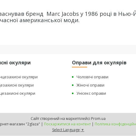
заснував бренд
Marc Jacobs у 1986 році в Нью-
сучасної американської моди.
сні окуляри
Оправи для окулярів
онцезахисні окуляри
Чоловічі оправи
цезахисні окуляри
Жіночі оправи
нцезахисні окуляри
Унісекс оправи
Сайт створений на маркетплейсі
Prom.ua
Інтернет-магазин "2glaza" |
Поскаржитися на контент
|
Політика конфіденційн
Select Language
▼