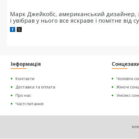
Марк Джейкобс, американський дизайнер, 
і увібрав у нього все яскраве і помітне від 
Інформація
Сонцезахи
Контакти
Чоловічі с
Доставка та оплата
Жіночі сон
Про нас
Унісекс со
Часті питання