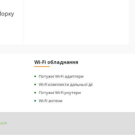
Йорку
Wi-Fi обладнання
Потужні Wi-Fi адаптери
Wi-Fi комплекти дальньої дії
Потужні Wi-Fi роутери
Wi-Fi антени
ості