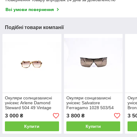
Всі умови повернення
Подібні товари компанії
Окуляри солнцезахисні
Окуляри сонцезахисні
Окул
унісекс Arlene Damond
унісекс Salvatore
уніс
Steward 504 49 Vintage
Ferragamo 1028 503/54
Bron
Vintage
3 000
3 800
3 5
₴
₴
Купити
Купити