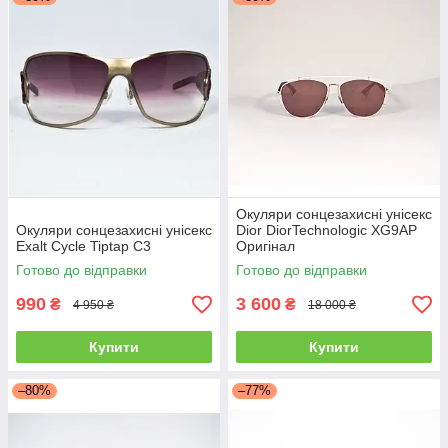
Окуляри сонцезахисні унісекс
Окуляри сонцезахисні унісекс
Dior DiorTechnologic XG9AP
Exalt Cycle Tiptap C3
Оригінал
Готово до відправки
Готово до відправки
990
3 600
₴
₴
4 950 ₴
18 000 ₴
Купити
Купити
–80%
–77%