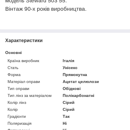
модель
Steward 503 55.
Вінтаж 90-х років виробництва.
Характеристики
Основні
Країна виробник
Італія
Стать
Унісекс
Форма
Прямокутна
Матеріал оправи
Ацетат целюлози
Тип оправи
Обідкові
Тип лінз за матеріалом
Полікарбонатні
Колір лінз
Сірий
Колір
Сірий
Градієнти
Так
Поляризація
Ні