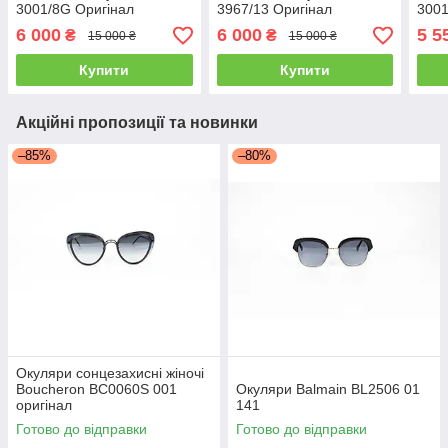
3001/8G Оригінал
3967/13 Оригінал
3001
6 000
6 000
5 5
₴
₴
15 000 ₴
15 000 ₴
Купити
Купити
Акційні пропозиції та новинки
–85%
–80%
Окуляри сонцезахисні жіночі
Boucheron BC0060S 001
Окуляри Balmain BL2506 01
оригінал
141
Готово до відправки
Готово до відправки