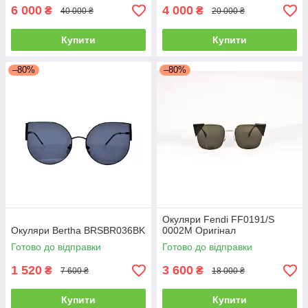
6 000
4 000
₴
₴
40 000 ₴
20 000 ₴
Купити
Купити
–80%
–80%
Окуляри Fendi FF0191/S
Окуляри Bertha BRSBR036BK
0002M Оригінал
Готово до відправки
Готово до відправки
1 520
3 600
₴
₴
7 600 ₴
18 000 ₴
Купити
Купити