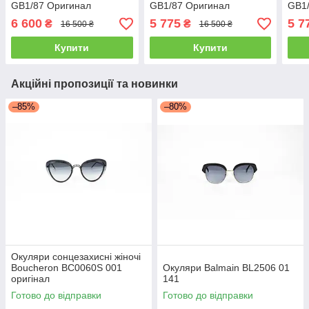
GB1/87 Оригинал
GB1/87 Оригинал
GB1
6 600
5 775
5 7
₴
₴
16 500 ₴
16 500 ₴
Купити
Купити
Акційні пропозиції та новинки
–85%
–80%
Окуляри сонцезахисні жіночі
Boucheron BC0060S 001
Окуляри Balmain BL2506 01
оригінал
141
Готово до відправки
Готово до відправки