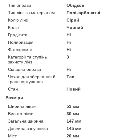
Тип оправи
Обідкові
Тип лінз за матеріалом
Полікарбонатні
Колір лінз
Сірий
Колір
Чорний
Градієнти
Ні
Поляризація
Ні
Фотохромні
Ні
Категорії та ступінь
3
захисту лінз
Складна оправа
Ні
Чохол для зберігання й
Так
транспортування
Стан
Новий
Розміри
Ширина лінзи
53 мм
Висота лінзи
30 мм
Загальна ширина
147 мм
Довжина завушника
145 мм
Міст
20 мм