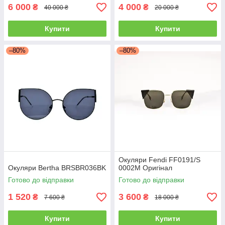
6 000
4 000
₴
₴
40 000 ₴
20 000 ₴
Купити
Купити
–80%
–80%
Окуляри Fendi FF0191/S
Окуляри Bertha BRSBR036BK
0002M Оригінал
Готово до відправки
Готово до відправки
1 520
3 600
₴
₴
7 600 ₴
18 000 ₴
Купити
Купити