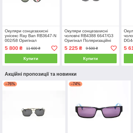
Окуляри сонцезахисні
Окуляри сонцезахисні
Окул
унісекс Ray Ban RB3647-N
чоловічі RB4388 6647/G3
чоло
002/58 Оригінал
Оригінал Поляризаційні
DG44
Поляризаційні
5 800
5 225
5 6
₴
₴
11 600 ₴
9 500 ₴
Купити
Купити
Акційні пропозиції та новинки
–76%
–74%