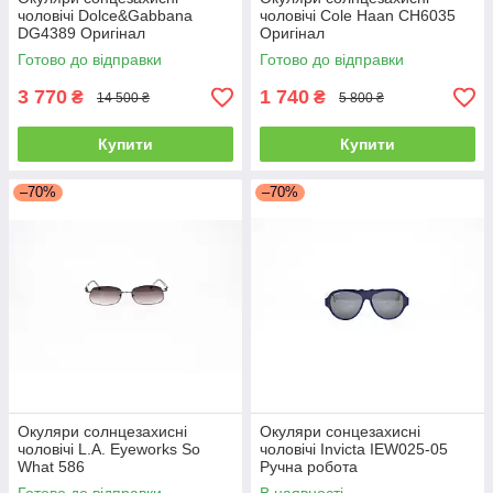
чоловічі Dolce&Gabbana
чоловічі Cole Haan CH6035
DG4389 Оригінал
Оригінал
Готово до відправки
Готово до відправки
3 770
1 740
₴
₴
14 500 ₴
5 800 ₴
Купити
Купити
–70%
–70%
Окуляри солнцезахисні
Окуляри сонцезахисні
чоловічі L.A. Eyeworks So
чоловічі Invicta IEW025-05
What 586
Ручна робота