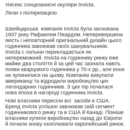
Унісекс сонцезахисні окуляри Invicta.
Лінзи з поляризацією.
Швейцарська компанія Invicta була заснована
1837 року Рафаелем Пікардом. Неперевершена
якість і неповторний оригінальний дизайн цього
годинника завоював своїх шанувальників.
Invicta с лат
ыни
перекладається як
непереможний. Invicta на годиннику ринку вже
майже два століття й за цей час зазнала навіть
появи кварцового годинника у 70-х рр., але вони
не зупинилися на цьому. Компанію викупили
американці та відродили виробництво цих
легендарних годинників. З цих пір почалася
нова епоха в нагороді годинника Invicta.
Нові власники пересіли всі засоби в США.
Бренд Invicta успішно завоював свій сегмент
годинникового ринку та в США й Канаді. Пізніше
власники купили виробництво назад до Європи
й почали знову охоплювати європейський ринок.