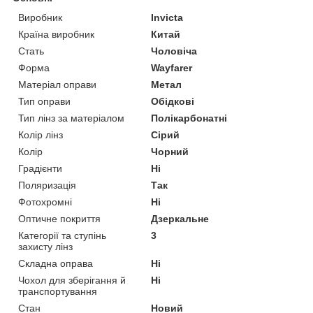
Виробник
Invicta
Країна виробник
Китай
Стать
Чоловіча
Форма
Wayfarer
Матеріал оправи
Метал
Тип оправи
Обідкові
Тип лінз за матеріалом
Полікарбонатні
Колір лінз
Сірий
Колір
Чорний
Градієнти
Ні
Поляризація
Так
Фотохромні
Ні
Оптичне покриття
Дзеркальне
Категорії та ступінь
3
захисту лінз
Складна оправа
Ні
Чохол для зберігання й
Ні
транспортування
Стан
Новий