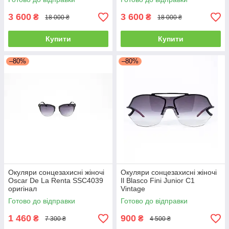
3 600
3 600
₴
₴
18 000 ₴
18 000 ₴
Купити
Купити
–80%
–80%
Окуляри сонцезахисні жіночі
Окуляри сонцезахисні жіночі
Oscar De La Renta SSC4039
Il Blasco Fini Junior C1
оригінал
Vintage
Готово до відправки
Готово до відправки
1 460
900
₴
₴
7 300 ₴
4 500 ₴