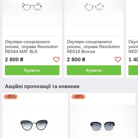
Окуляри сонцезахисні
Окуляри сонцезахисні
Окул
унісекс, оправа Revolution
унісекс, оправа Revolution
уніс
RE044 MAT BLK
RE018 Bronze
RE0
2 800
2 800
1 4
₴
₴
Купити
Купити
Акційні пропозиції та новинки
–85%
–80%