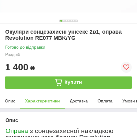
Окуляри сонцезахисні унісекс 2в1, оправа
Revolution RE077 MBK/YG
Готово до відправки
Роздріб
1 400
₴
Купити
Опис
Характеристики
Доставка
Оплата
Умови 
Опис
Оправа
з сонцезахисної накладкою