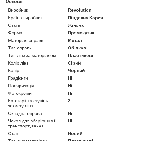
Основні
Виробник
Revolution
Країна виробник
Південна Корея
Стать
Жіноча
Форма
Прямокутна
Матеріал оправи
Метал
Тип оправи
Обідкові
Тип лінз за матеріалом
Пластикові
Колір лінз
Сірий
Колір
Чорний
Градієнти
Ні
Поляризація
Ні
Фотохромні
Ні
Категорії та ступінь
3
захисту лінз
Складна оправа
Ні
Чохол для зберігання й
Ні
транспортування
Стан
Новий
Тип лінз матеріалу
Пластикові