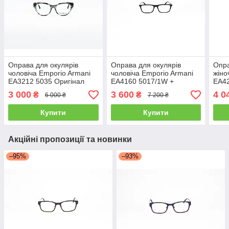
Оправа для окулярів
Оправа для окулярів
Опра
чоловіча Emporio Armani
чоловіча Emporio Armani
жіно
EA3212 5035 Оригінал
EA4160 5017/1W +
EA42
сонцезахисні накладки
Сонц
3 000
3 600
4 0
₴
₴
6 000 ₴
7 200 ₴
2в1 Оригінал
Ориг
Купити
Купити
Акційні пропозиції та новинки
–95%
–93%