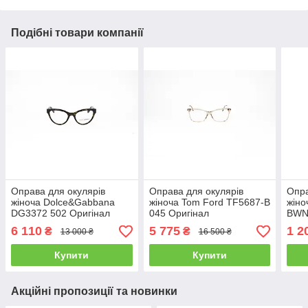
Подібні товари компанії
Оправа для окулярів
Оправа для окулярів
Опра
жіноча Dolce&Gabbana
жіноча Tom Ford TF5687-B
жіно
DG3372 502 Оригінал
045 Оригінал
BW
6 110
5 775
1 2
₴
₴
13 000 ₴
16 500 ₴
Купити
Купити
Акційні пропозиції та новинки