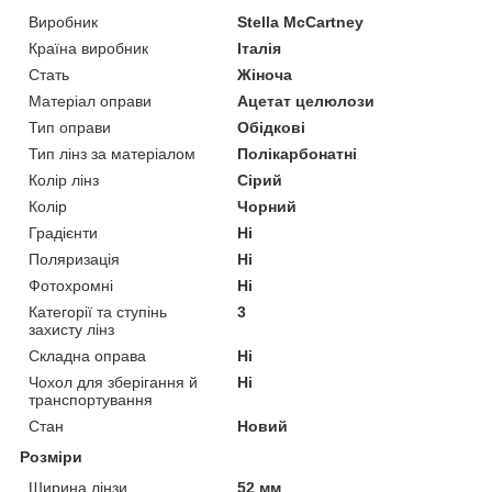
Виробник
Stella McCartney
Країна виробник
Італія
Стать
Жіноча
Матеріал оправи
Ацетат целюлози
Тип оправи
Обідкові
Тип лінз за матеріалом
Полікарбонатні
Колір лінз
Сірий
Колір
Чорний
Градієнти
Ні
Поляризація
Ні
Фотохромні
Ні
Категорії та ступінь
3
захисту лінз
Складна оправа
Ні
Чохол для зберігання й
Ні
транспортування
Стан
Новий
Розміри
Ширина лінзи
52 мм