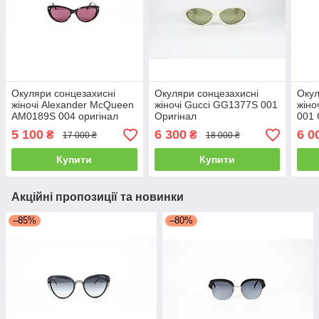
Окуляри сонцезахисні
Окуляри сонцезахисні
Окул
жіночі Alexander McQueen
жіночі Gucci GG1377S 001
жіно
AM0189S 004 оригінал
Оригінал
001 
5 100
6 300
6 0
₴
₴
17 000 ₴
18 000 ₴
Купити
Купити
Акційні пропозиції та новинки
–85%
–80%