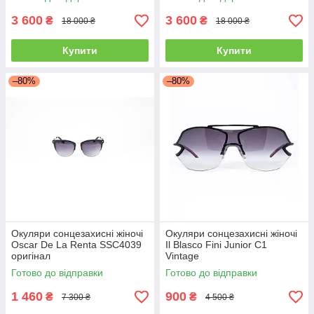
3 600
3 600
₴
₴
18 000 ₴
18 000 ₴
Купити
Купити
–80%
–80%
Окуляри сонцезахисні жіночі
Окуляри сонцезахисні жіночі
Oscar De La Renta SSC4039
Il Blasco Fini Junior C1
оригінал
Vintage
Готово до відправки
Готово до відправки
1 460
900
₴
₴
7 300 ₴
4 500 ₴