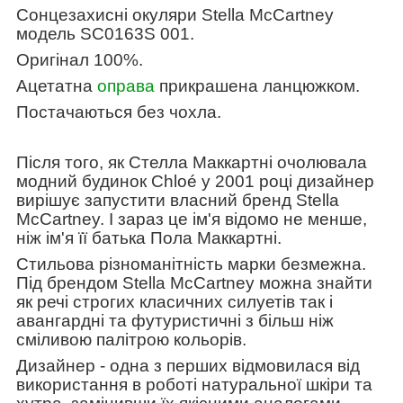
Сонцезахисні
окуляри
Stella McCartney
модель
SC0163S 001
.
Оригінал
100%
.
Ацетатна
оправа
прикрашена ланцюжком.
Постачаються без чохла.
Після того, як Стелла Маккартні очолювала
модний будинок Chloé у 2001 році дизайнер
вирішує запустити власний бренд Stella
McCartney. І зараз це ім'я відомо не менше,
ніж ім'я її батька Пола Маккартні.
Стильова різноманітність марки безмежна.
Під брендом Stella McCartney можна знайти
як речі строгих класичних силуетів так і
авангардні та футуристичні з більш ніж
сміливою палітрою кольорів.
Дизайнер - одна з перших відмовилася від
використання в роботі натуральної шкіри та