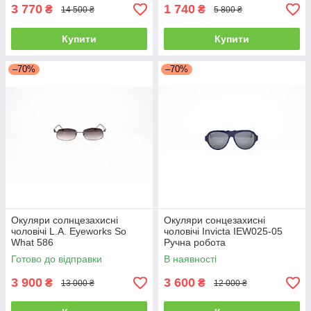
3 770
1 740
₴
₴
14 500 ₴
5 800 ₴
Купити
Купити
–70%
–70%
Окуляри солнцезахисні
Окуляри сонцезахисні
чоловічі L.A. Eyeworks So
чоловічі Invicta IEW025-05
What 586
Ручна робота
Готово до відправки
В наявності
3 900
3 600
₴
₴
13 000 ₴
12 000 ₴