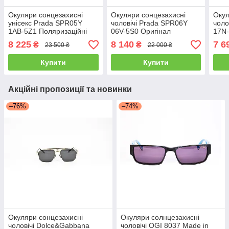
Окуляри сонцезахисні
Окуляри сонцезахисні
Окул
унісекс Prada SPR05Y
чоловічі Prada SPR06Y
чоло
1AB-5Z1 Поляризаційні
06V-5S0 Оригінал
17N-
Оригінал
8 225
8 140
7 6
₴
₴
23 500 ₴
22 000 ₴
Купити
Купити
Акційні пропозиції та новинки
–76%
–74%
Окуляри сонцезахисні
Окуляри солнцезахисні
чоловічі Dolce&Gabbana
чоловічі OGI 8037 Made in