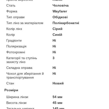
Стать
Чоловіча
Форма
Wayfarer
Тип оправи
Обідкові
Тип лінз за матеріалом
Полікарбонатні
Колір лінз
Сірий
Колір
Синій
Градієнти
Ні
Поляризація
Ні
Фотохромні
Ні
Категорії та ступінь
3
захисту лінз
Складна оправа
Ні
Чохол для зберігання й
Ні
транспортування
Стан
Новий
Розміри
Ширина лінзи
54 мм
Висота лінзи
45 мм
Загальна ширина
145 мм