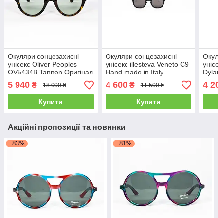
Окуляри сонцезахисні
Окуляри сонцезахисні
Окул
унісекс Oliver Peoples
унісекс illesteva Veneto C9
уніс
OV5434В Tannen Оригінал
Hand made in Italy
Dyla
Hand Made in Italy
Hand
5 940
4 600
4 2
₴
₴
18 000 ₴
11 500 ₴
Купити
Купити
Акційні пропозиції та новинки
–83%
–81%