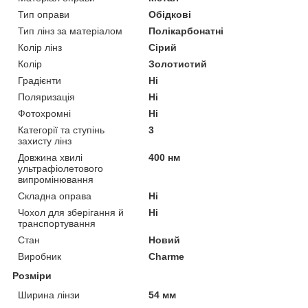
Тип оправи
Обідкові
Тип лінз за матеріалом
Полікарбонатні
Колір лінз
Сірий
Колір
Золотистий
Градієнти
Ні
Поляризація
Ні
Фотохромні
Ні
Категорії та ступінь
3
захисту лінз
Довжина хвилі
400 нм
ультрафіолетового
випромінювання
Складна оправа
Ні
Чохол для зберігання й
Ні
транспортування
Стан
Новий
Виробник
Charme
Розміри
Ширина лінзи
54 мм