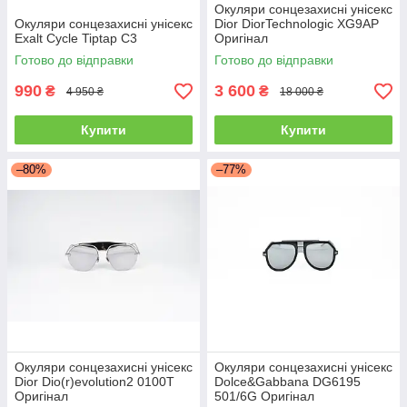
Окуляри сонцезахисні унісекс
Окуляри сонцезахисні унісекс
Dior DiorTechnologic XG9AP
Exalt Cycle Tiptap C3
Оригінал
Готово до відправки
Готово до відправки
990
3 600
₴
₴
4 950 ₴
18 000 ₴
Купити
Купити
–80%
–77%
Окуляри сонцезахисні унісекс
Окуляри сонцезахисні унісекс
Dior Dio(r)evolution2 0100T
Dolce&Gabbana DG6195
Оригінал
501/6G Оригінал