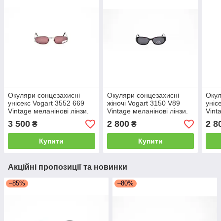
Окуляри сонцезахисні
Окуляри сонцезахисні
Окул
унісекс Vogart 3552 669
жіночі Vogart 3150 V89
уніс
Vintage меланінові лінзи.
Vintage меланінові лінзи.
Vint
3 500
2 800
2 8
₴
₴
Купити
Купити
Акційні пропозиції та новинки
–85%
–80%