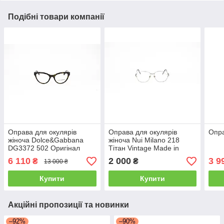
Подібні товари компанії
Оправа для окулярів
Оправа для окулярів
Опра
жіноча Dolce&Gabbana
жіноча Nui Milano 218
DG3372 502 Оригінал
Тітан Vintage Made in
Japan
6 110
2 000
3 9
₴
₴
13 000 ₴
Купити
Купити
Акційні пропозиції та новинки
–92%
–90%