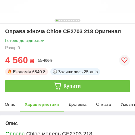
Оправа жіноча Chloe CE2703 218 Оригинал
Готово до відправки
Роздріб
4 560
₴
11 400 ₴
Економія
6840 ₴
Залишилось
25 днів
Купити
Опис
Характеристики
Доставка
Оплата
Умови 
Опис
Оправа
Chloe модель
CE2703 218
.