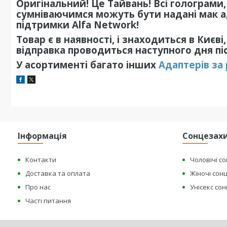
Оригінальний! Це Тайвань! Всі голограми, 
сумніваючимся можуть бути надані мак ад
підтримки Alfa Network!
Товар є в наявності, і знаходиться в Києві
відправка проводиться наступного дня пі
У асортименті багато інших
Адаптерів за
Інформація
Сонцезахи
Контакти
Чоловічі с
Доставка та оплата
Жіночі сон
Про нас
Унісекс со
Часті питання