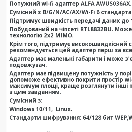
Потужний
wi
-
fi
адаптер
ALFA
AWUS
036
AX
.
Сумісний з
B/G/N/AC/AX/Wi-Fi 6
стандарт
Підтримує швидкість передачі даних до 
Побудований на чіпсеті
RTL8832BU
. Може
технологію
2x2 MIMO
.
Крім того, підтримує високошвидкісний 
рекомендується цей адаптер перш за все
Адаптер має маленькі габарити і може з'
подовжувач.
Адаптер має підвищену потужність у пор
допоможе ефективно покрити простір wi-
максимум площі, краще розглянути інші 
з цим завданням.
Сумісний з:
Windows
10/11,
Linux
.
Стандарти шифрування: 64/128 бит
WEP
,