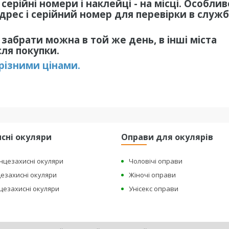
серійні номери і наклейці - на місці. Особлив
рес і серійний номер для перевірки в служб
, забрати можна в той же день, в інші міста
сля покупки.
 різними цінами.
сні окуляри
Оправи для окулярів
онцезахисні окуляри
Чоловічі оправи
цезахисні окуляри
Жіночі оправи
нцезахисні окуляри
Унісекс оправи