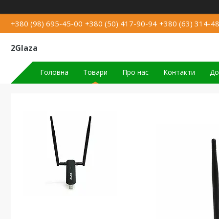
+380 (98) 695-45-00
+380 (50) 417-90-94
+380 (63) 314-4
2Glaza
Головна
Товари
Про нас
Контакти
До