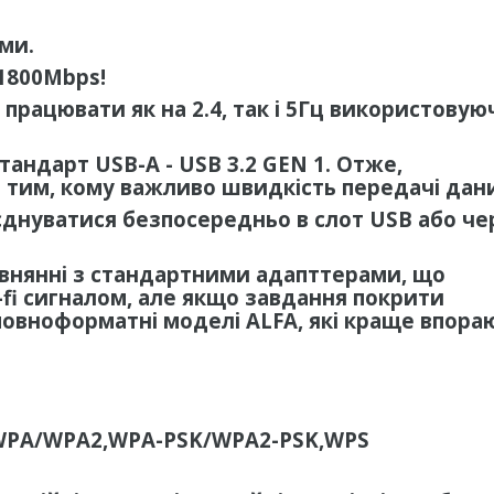
ами
.
1800Mbps!
 працювати як на 2.4, так і 5Гц використовую
стандарт
USB-A - USB 3.2 GEN 1
. Отже,
 тим, кому важливо швидкість передачі дан
єднуватися безпосередньо в слот USB або че
івнянні з стандартними адапттерами, що
fi сигналом, але якщо завдання покрити
повноформатні моделі ALFA, які краще впора
WPA
/
WPA
2,
WPA
-
PSK
/
WPA
2-
PSK
,
WPS