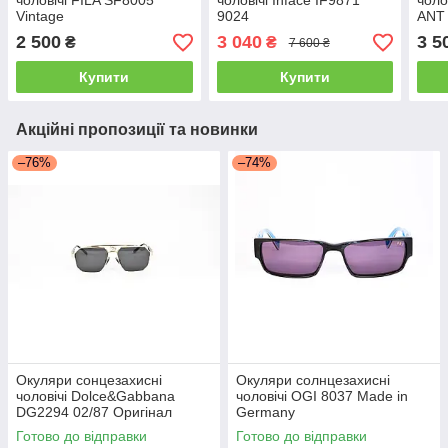
чоловічі FILA SF8005
чоловічі Inface IF9871
чоло
Vintage
9024
ANT 
2 500
3 040
3 5
₴
₴
7 600 ₴
Купити
Купити
Акційні пропозиції та новинки
–76%
–74%
Окуляри сонцезахисні
Окуляри солнцезахисні
чоловічі Dolce&Gabbana
чоловічі OGI 8037 Made in
DG2294 02/87 Оригінал
Germany
Готово до відправки
Готово до відправки