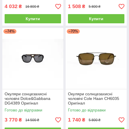
4 032
1 508
₴
₴
16 800 ₴
5 800 ₴
Купити
Купити
–74%
–70%
Окуляри сонцезахисні
Окуляри солнцезахисні
чоловічі Dolce&Gabbana
чоловічі Cole Haan CH6035
DG4389 Оригінал
Оригінал
Готово до відправки
Готово до відправки
3 770
1 740
₴
₴
14 500 ₴
5 800 ₴