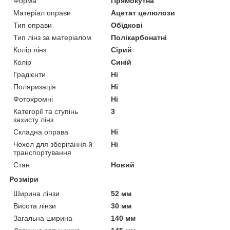
Форма
Прямокутна
Матеріал оправи
Ацетат целюлози
Тип оправи
Обідкові
Тип лінз за матеріалом
Полікарбонатні
Колір лінз
Сірий
Колір
Синій
Градієнти
Ні
Поляризація
Ні
Фотохромні
Ні
Категорії та ступінь
3
захисту лінз
Складна оправа
Ні
Чохол для зберігання й
Ні
транспортування
Стан
Новий
Розміри
Ширина лінзи
52 мм
Висота лінзи
30 мм
Загальна ширина
140 мм