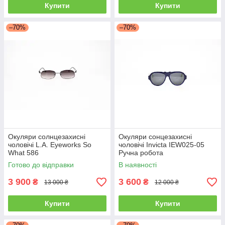
Купити
Купити
–70%
–70%
Окуляри солнцезахисні
Окуляри сонцезахисні
чоловічі L.A. Eyeworks So
чоловічі Invicta IEW025-05
What 586
Ручна робота
Готово до відправки
В наявності
3 900
3 600
₴
₴
13 000 ₴
12 000 ₴
Купити
Купити