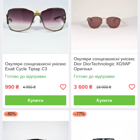
Окуляри сонцезахисні унісекс
Окуляри сонцезахисні унісекс
Dior DiorTechnologic XG9AP
Exalt Cycle Tiptap C3
Оригінал
Готово до відправки
Готово до відправки
990
3 600
₴
₴
4 950 ₴
18 000 ₴
Купити
Купити
–80%
–77%