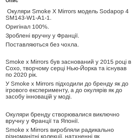
Опис
Окуляри
Smoke X Mirrors
модель
Sodapop 4
SM143-W1-A1-1
.
Оригінал 100%.
Зроблені вручну у Франції.
Поставляються без чохла.
Smoke x Mirrors був заснований у 2015 році в
Сохо, творчому серці Нью-Йорка та існував
по 2020 рік.
У Smoke x Mirrors підходили до бренду як до
ігрового експерименту, а до окулярів як до
засобу інновацій у моді.
Окуляри бренду створювалися виключно
вручну у Франції та Японії.
Smoke x Mirrors виробляли радикально
різноманітні колекції, натхненні як