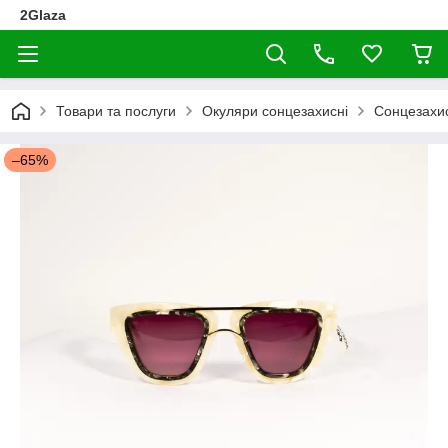
2Glaza
Товари та послуги
Окуляри сонцезахисні
Сонцезахис
–65%