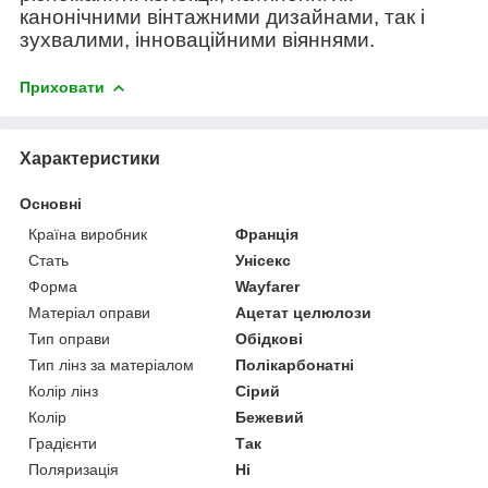
канонічними вінтажними дизайнами, так і
зухвалими, інноваційними віяннями.
Приховати
Характеристики
Основні
Країна виробник
Франція
Стать
Унісекс
Форма
Wayfarer
Матеріал оправи
Ацетат целюлози
Тип оправи
Обідкові
Тип лінз за матеріалом
Полікарбонатні
Колір лінз
Сірий
Колір
Бежевий
Градієнти
Так
Поляризація
Ні