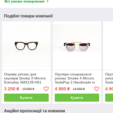
Всі умови повернення
Подібні товари компанії
Оправа унісекс для
Окуляри сонцезахисні
Окул
окулярів Smoke X Mirrors
унісекс Smoke X Mirrors
уніс
Everyday SMX139-H01
SodaPop 2 Handmade in
Sod
Handmade in France
France
Hand
3 250
4 900
4 9
₴
₴
13 000 ₴
14 000 ₴
Купити
Купити
Акційні пропозиції та новинки