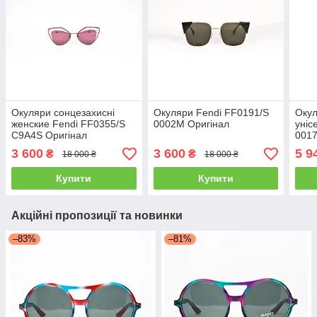
Окуляри сонцезахисні
Окуляри Fendi FF0191/S
Окул
женские Fendi FF0355/S
0002M Оригінал
уніс
C9A4S Оригінал
0017
3 600
3 600
5 9
₴
₴
18 000 ₴
18 000 ₴
Купити
Купити
Акційні пропозиції та новинки
–83%
–81%