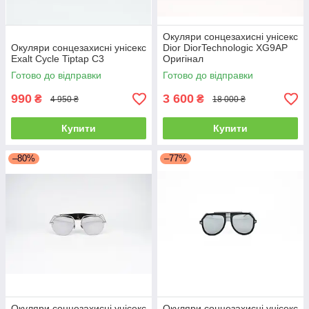
Окуляри сонцезахисні унісекс
Окуляри сонцезахисні унісекс
Dior DiorTechnologic XG9AP
Exalt Cycle Tiptap C3
Оригінал
Готово до відправки
Готово до відправки
990
3 600
₴
₴
4 950 ₴
18 000 ₴
Купити
Купити
–80%
–77%
Окуляри сонцезахисні унісекс
Окуляри сонцезахисні унісекс