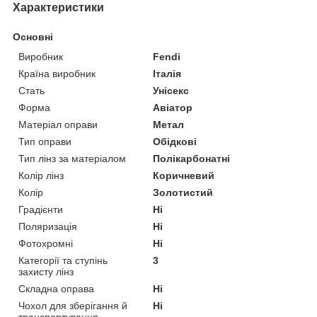
Характеристики
Основні
Виробник
Fendi
Країна виробник
Італія
Стать
Унісекс
Форма
Авіатор
Матеріал оправи
Метал
Тип оправи
Обідкові
Тип лінз за матеріалом
Полікарбонатні
Колір лінз
Коричневий
Колір
Золотистий
Градієнти
Ні
Поляризація
Ні
Фотохромні
Ні
Категорії та ступінь
3
захисту лінз
Складна оправа
Ні
Чохол для зберігання й
Ні
транспортування