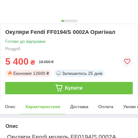
Окуляри Fendi FF0194/S 0002A Оригінал
Готово до відправки
Роздріб
5 400
₴
18 000 ₴
Економія
12600 ₴
Залишилось
25 днів
Купити
Опис
Характеристики
Доставка
Оплата
Умови 
Опис
Окуляри
Fendi
модель
FF0194/S 0002A
.