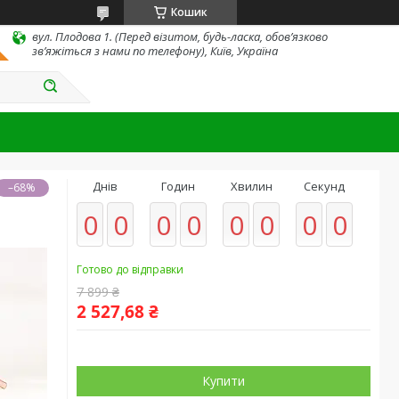
Кошик
вул. Плодова 1. (Перед візитом, будь-ласка, обов’язково
зв’яжіться з нами по телефону), Київ, Україна
Днів
Годин
Хвилин
Секунд
–68%
0
0
0
0
0
0
0
0
Готово до відправки
7 899 ₴
2 527,68 ₴
Купити