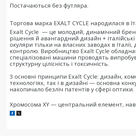
Постачаються без футляра.
Торгова марка EXALT CYCLE народилася в Італ
Exalt Cycle
— це молодий, динамічний бренд
рішення й авангардний дизайн + італійські
окуляри тільки на власних заводах в Італії,
контролю. Виробництво Exalt Cycle обладн
спеціалізовані машини проводять випробув
структурну цілісність і токсичність.
3 основні принципи Exalt Cycle: дизайн, комф
технологіях, так і в дизайні — основна конк
накопичало безліч патентів у сфері оптики.
Хромосома XY — центральний елемент, навк