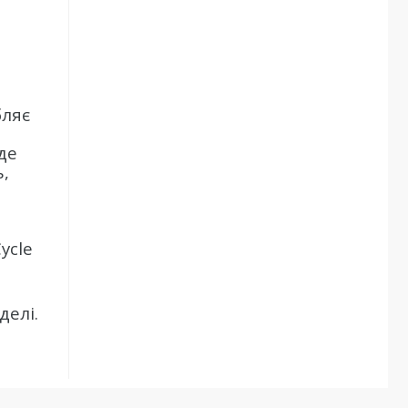
бляє
де
,
ycle
делі.