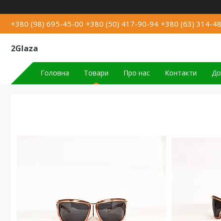
+380 (98) 695-45-00
+380 (50) 417-90-94
+380 (63) 314-4
2Glaza
Головна
Товари
Про нас
Контакти
До