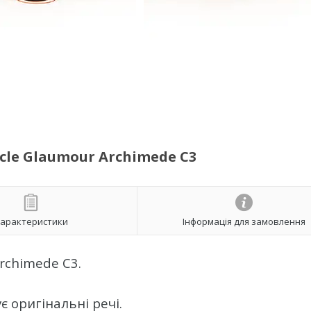
ycle Glaumour Archimede С3
арактеристики
Інформація для замовлення
Archimede С3.
є оригінальні речі.