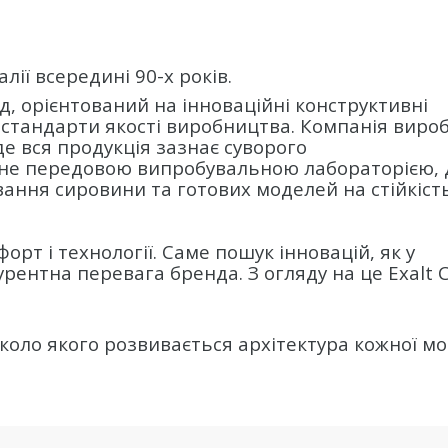
ії всередині 90-х років.
, орієнтований на інноваційні конструктивні
 стандарти якості виробництва. Компанія виро
 де вся продукція зазнає суворого
ане передовою випробувальною лабораторією, 
ання сировини та готових моделей на стійкість
орт і технології. Саме пошук інновацій, як у
урентна перевага бренда. З огляду на це Exalt C
оло якого розвивається архітектура кожної мо