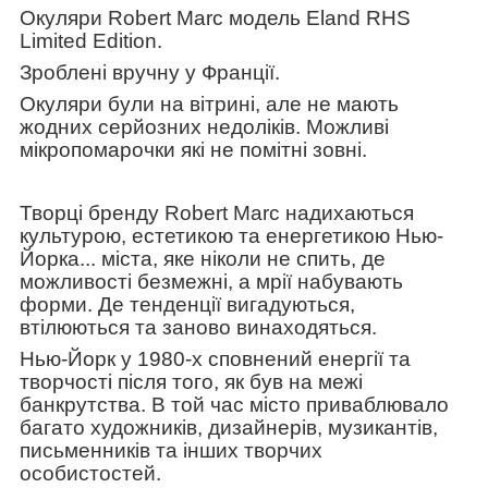
Окуляри
Robert Marc
модель
Eland RHS
Limited Edition.
Зроблені вручну у Франції.
Окуляри були на вітрині, але не мають
жодних серйозних недоліків. Можливі
мікропомарочки які не помітні зовні.
Творці бренду Robert Marс надихаються
культурою, естетикою та енергетикою Нью-
Йорка... міста, яке ніколи не спить, де
можливості безмежні, а мрії набувають
форми. Де тенденції вигадуються,
втілюються та заново винаходяться.
Нью-Йорк у 1980-х сповнений енергії та
творчості після того, як був на межі
банкрутства. В той час місто приваблювало
багато художників, дизайнерів, музикантів,
письменників та інших творчих
особистостей.