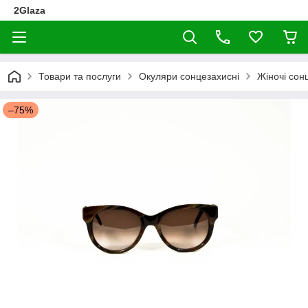
2Glaza
Товари та послуги
Окуляри сонцезахисні
Жіночі сон
–75%