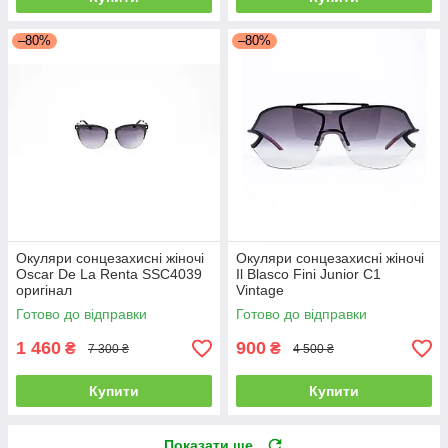
–80%
–80%
Окуляри сонцезахисні жіночі
Окуляри сонцезахисні жіночі
Oscar De La Renta SSC4039
Il Blasco Fini Junior C1
оригінал
Vintage
Готово до відправки
Готово до відправки
1 460
900
₴
₴
7 300 ₴
4 500 ₴
Купити
Купити
Показати ще