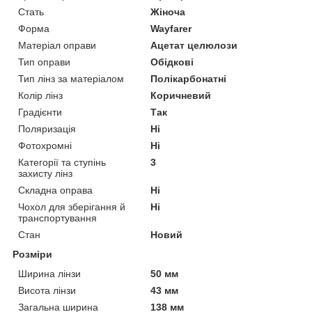
Стать
Жіноча
Форма
Wayfarer
Матеріал оправи
Ацетат целюлози
Тип оправи
Обідкові
Тип лінз за матеріалом
Полікарбонатні
Колір лінз
Коричневий
Градієнти
Так
Поляризація
Ні
Фотохромні
Ні
Категорії та ступінь
3
захисту лінз
Складна оправа
Ні
Чохол для зберігання й
Ні
транспортування
Стан
Новий
Розміри
Ширина лінзи
50 мм
Висота лінзи
43 мм
Загальна ширина
138 мм