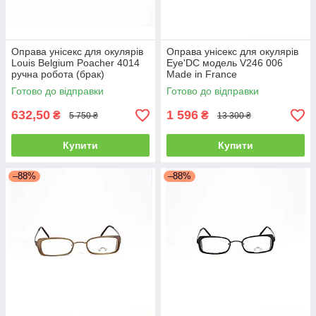
Оправа унісекс для окулярів
Оправа унісекс для окулярів
Louis Belgium Poacher 4014
Eye'DC модель V246 006
ручна робота (брак)
Made in France
Готово до відправки
Готово до відправки
632,50
1 596
₴
₴
5 750 ₴
13 300 ₴
Купити
Купити
–88%
–88%