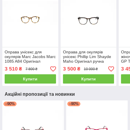
Оправа унісекс для
Оправа для окулярів
Опра
окулярів Marc Jacobs Marc
унісекс Phillip Lim Shayde
жіно
1085 A84 Оригінал
Maho Оригінал ручна
GP 
робота
3 510
3 500
3 4
₴
₴
7 800 ₴
10 000 ₴
Купити
Купити
Акційні пропозиції та новинки
–90%
–90%