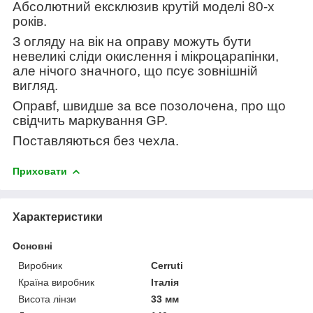
Абсолютний ексклюзив крутій моделі 80-х
років.
З огляду на вік на оправу можуть бути
невеликі сліди окислення і мікроцарапінки,
але нічого значного, що псує зовнішній
вигляд.
Оправf, швидше за все позолочена, про що
свідчить маркування GP.
Поставляються без чехла.
Приховати
Характеристики
Основні
Виробник
Cerruti
Країна виробник
Італія
Висота лінзи
33 мм