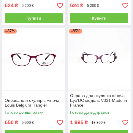
624
624
₴
₴
5 200 ₴
5 200 ₴
Купити
Купити
–87%
–85%
Оправа для окулярів жіноча
Оправа для окулярів жіноча
Eye'DC модель V331 Made in
Louis Belgium Hangler
France
Готово до відправки
Готово до відправки
650
1 995
₴
₴
5 000 ₴
13 300 ₴