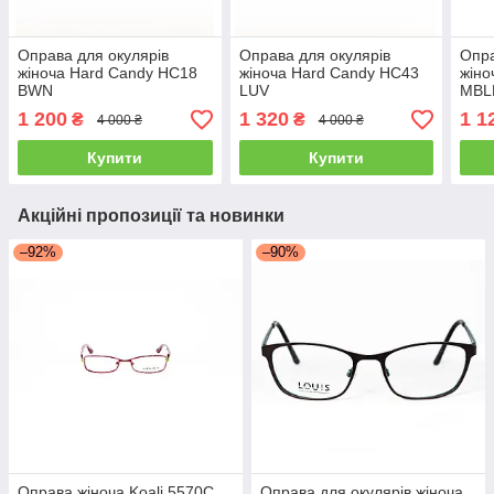
Оправа для окулярів
Оправа для окулярів
Опра
жіноча Hard Candy HC18
жіноча Hard Candy HC43
жіно
BWN
LUV
MBL
1 200
1 320
1 1
₴
₴
4 000 ₴
4 000 ₴
Купити
Купити
Акційні пропозиції та новинки
–92%
–90%
Оправа жіноча Koali 5570С
Оправа для окулярів жіноча