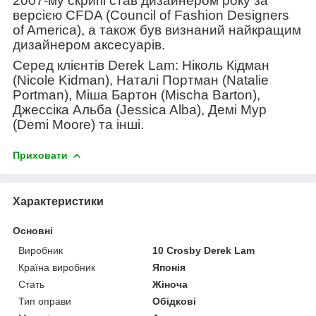
2007-му скрипі став дизайнером року за
версією CFDA (Council of Fashion Designers
of America), а також був визнаний найкращим
дизайнером аксесуарів.
Серед клієнтів Derek Lam: Ніколь Кідман
(Nicole Kidman), Наталі Портман (Natalie
Portman), Міша Бартон (Mischa Barton),
Джессіка Альба (Jessica Alba), Демі Мур
(Demi Moore) та інші.
Приховати
Характеристики
Основні
Виробник
10 Crosby Derek Lam
Країна виробник
Японія
Стать
Жіноча
Тип оправи
Обідкові