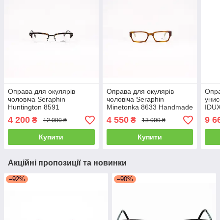
Оправа для окулярів
Оправа для окулярів
Опра
чоловіча Seraphin
чоловіча Seraphin
унис
Huntington 8591
Minetonka 8633 Handmade
IDUX
Handmade in Japan
in Japan
Han
4 200
4 550
9 6
₴
₴
12 000 ₴
13 000 ₴
Купити
Купити
Акційні пропозиції та новинки
–92%
–90%