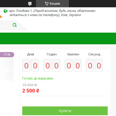
Кошик
вул. Плодова 1. (Перед візитом, будь-ласка, обов’язково
зв’яжіться з нами по телефону), Київ, Україна
Днів
Годин
Хвилин
Секунд
–75%
0
0
0
0
0
0
0
0
Готово до відправки
10 000 ₴
2 500 ₴
Купити