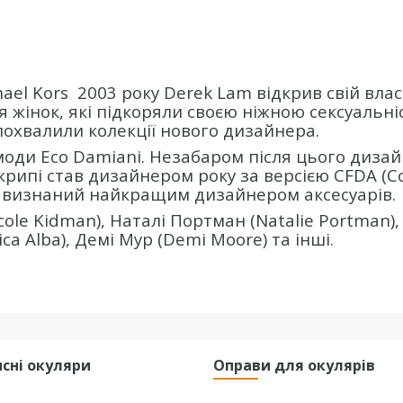
ael Kors
2003 року Derek Lam відкрив свій вла
 жінок, які підкоряли своєю ніжною сексуальні
 похвалили колекції нового дизайнера.
моди Eco Damiani. Незабаром після цього диза
скрипі став дизайнером року за версією CFDA (Co
був визнаний найкращим дизайнером аксесуарів.
cole Kidman), Наталі Портман (Natalie Portman)
ica Alba), Демі Мур (Demi Moore) та інші.
сні окуляри
Оправи для окулярів