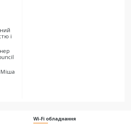
сний
стю і
йнер
uncil
, Міша
Wi-Fi обладнання