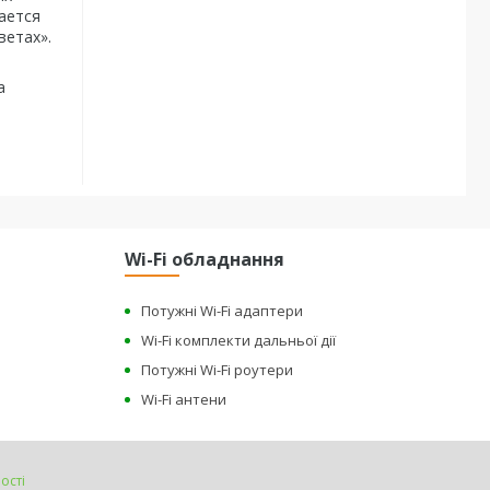
рается
ветах».
а
Wi-Fi обладнання
Потужні Wi-Fi адаптери
Wi-Fi комплекти дальньої дії
Потужні Wi-Fi роутери
Wi-Fi антени
ості