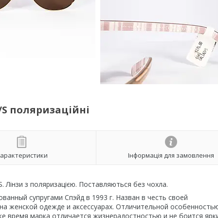
/S поляризаційні
арактеристики
Інформація для замовлення
S. Лінзи з поляризацією. Поставляються без чохла.
ванный супругами Спэйд в 1993 г. Назван в честь своей
 на женской одежде и аксессуарах. Отличительной особенность
 же время марка отличается жизнерадостностью и не боится ярк