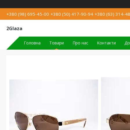
+380 (98) 695-45-00
+380 (50) 417-90-94
+380 (63) 314-4
2Glaza
Головна
Товари
Про нас
Контакти
До