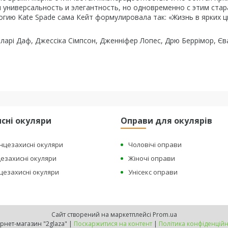
и универсальность и элегантность, но одновременно с этим ста
ию Kate Spade сама Кейт формулировала так: «Жизнь в ярких ц
іларі Даф, Джессіка Сімпсон, Дженніфер Лопес, Дрю Беррімор, Єв
сні окуляри
Оправи для окулярів
онцезахисні окуляри
Чоловічі оправи
цезахисні окуляри
Жіночі оправи
нцезахисні окуляри
Унісекс оправи
Сайт створений на маркетплейсі
Prom.ua
Інтернет-магазин "2glaza" |
Поскаржитися на контент
|
Політика конфіденційн