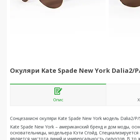
Окуляри Kate Spade New York Dalia2/P
Опис
Х
Сонцезахисні окуляри
Kate Spade New York модель Dalia2/P/
Kate Spade New York – американский бренд и дом моды, осно
основательницы, модельера Кэти Спэйд. Специализируется
является чистота линий и универсальность силуэтов. В то