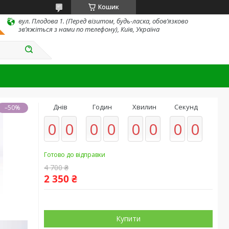
Кошик
вул. Плодова 1. (Перед візитом, будь-ласка, обов’язково
зв’яжіться з нами по телефону), Київ, Україна
Днів
Годин
Хвилин
Секунд
–50%
0
0
0
0
0
0
0
0
Готово до відправки
4 700 ₴
2 350 ₴
Купити