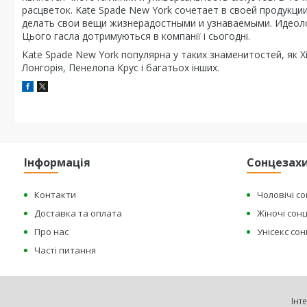
расцветок. Kate Spade New York сочетает в своей продукци
делать свои вещи жизнерадостными и узнаваемыми. Идеолог
Цього гасла дотримуються в компанії і сьогодні.
Kate Spade New York популярна у таких знаменитостей, як Х
Лонгорія, Пенелопа Крус і багатьох інших.
Інформація
Сонцезахи
Контакти
Чоловічі с
Доставка та оплата
Жіночі сон
Про нас
Унісекс со
Часті питання