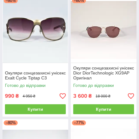
–80%
–80%
Окуляри сонцезахисні унісекс
Окуляри сонцезахисні унісекс
Dior DiorTechnologic XG9AP
Exalt Cycle Tiptap C3
Оригінал
Готово до відправки
Готово до відправки
990
3 600
₴
₴
4 950 ₴
18 000 ₴
Купити
Купити
–80%
–77%