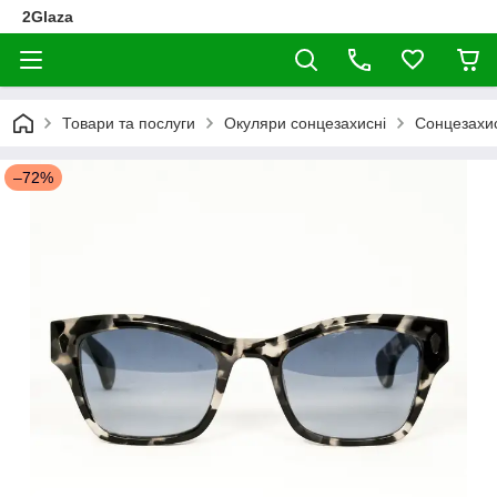
2Glaza
Товари та послуги
Окуляри сонцезахисні
Сонцезахис
–72%