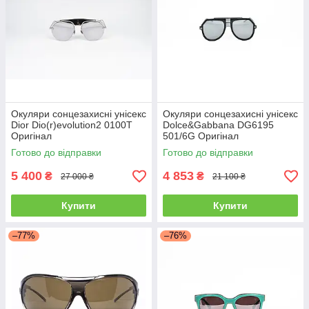
Окуляри сонцезахисні унісекс
Окуляри сонцезахисні унісекс
Dior Dio(r)evolution2 0100T
Dolce&Gabbana DG6195
Оригінал
501/6G Оригінал
Готово до відправки
Готово до відправки
5 400
4 853
₴
₴
27 000 ₴
21 100 ₴
Купити
Купити
–77%
–76%