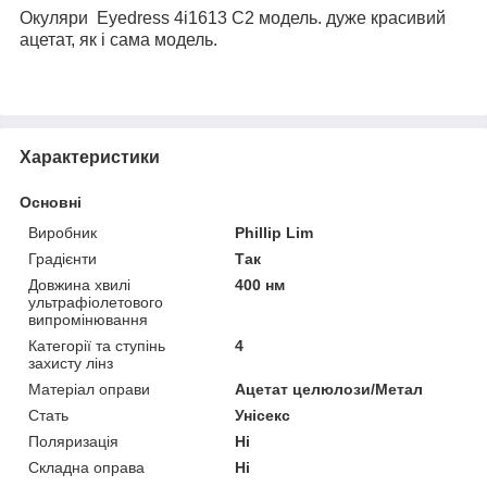
Окуляри Eyedress 4i1613 C2 модель. дуже красивий
ацетат, як і сама модель.
Характеристики
Основні
Виробник
Phillip Lim
Градієнти
Так
Довжина хвилі
400 нм
ультрафіолетового
випромінювання
Категорії та ступінь
4
захисту лінз
Матеріал оправи
Ацетат целюлози/Метал
Стать
Унісекс
Поляризація
Ні
Складна оправа
Ні