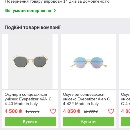
Повернення товару впродовж 14 днів за домовленістю
Всі умови повернення
Подібні товари компанії
Окуляри сонцезахисні
Окуляри сонцезахисні
Окул
унісекс Eyepetizer VAN C.
унісекс Eyepetizer Alen C.
уніс
4-40 Made in Italy
4-42F Made in Italy
C-4.
4 500
4 050
4 8
₴
₴
15 000 ₴
15 000 ₴
Купити
Купити